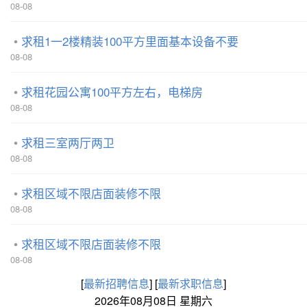
08-08
求租1一2楼精装100平方里面基本设备不要
08-08
求租花园公寓100平方左右，电梯房
08-08
求租三室两厅两卫
08-08
求租区域不限店面装修不限
08-08
求租区域不限店面装修不限
08-08
[
最新招聘信息
]
[
最新求职信息
]
2026年08月08日 星期六