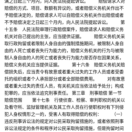
满之日起三个月内，向人民法院提起诉讼。 赔偿请求人对
赔偿的方式、项目、数额有异议的，或者赔偿义务机关作出不
予赔偿决定的，赔偿请求人可以自赔偿义务机关作出赔偿或者
不予赔偿决定之日起三个月内，向人民法院提起诉讼。 第
十五条 人民法院审理行政赔偿案件，赔偿请求人和赔偿义务
机关对自己提出的主张，应当提供证据。 赔偿义务机关采
取行政拘留或者限制人身自由的强制措施期间，被限制人身自
由的人死亡或者丧失行为能力的，赔偿义务机关的行为与被限
制人身自由的人的死亡或者丧失行为能力是否存在因果关系，
赔偿义务机关应当提供证据。 第十六条 赔偿义务机关赔
偿损失后，应当责令有故意或者重大过失的工作人员或者受委
托的组织或者个人承担部分或者全部赔偿费用。 对有故意
或者重大过失的责任人员，有关机关应当依法给予处分；构成
犯罪的，应当依法追究刑事责任。 第三章 刑事赔偿 第一节
赔偿范围 第十七条 行使侦查、检察、审判职权的机关以
及看守所、监狱管理机关及其工作人员在行使职权时有下列侵
犯人身权情形之一的，受害人有取得赔偿的权利： （一）
违反刑事诉讼法的规定对公民采取拘留措施的，或者依照刑事
诉讼法规定的条件和程序对公民采取拘留措施，但是拘留时间