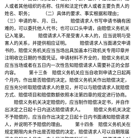
人或者其他组织的名称、住所和法定代表人或者主要负责人的
姓名、职务； （二）具体的要求、事实根据和理由；
（三）申请的年、月、日。 赔偿请求人书写申请书确有困
难的，可以委托他人代书；也可以口头申请，由赔偿义务机关
记入笔录。 赔偿请求人不是受害人本人的，应当说明与受
害人的关系，并提供相应证明。 赔偿请求人当面递交申请
书的，赔偿义务机关应当当场出具加盖本行政机关专用印章并
注明收讫日期的书面凭证。申请材料不齐全的，赔偿义务机关
应当当场或者在五日内一次性告知赔偿请求人需要补正的全部
内容。 第十三条 赔偿义务机关应当自收到申请之日起两
个月内，作出是否赔偿的决定。赔偿义务机关作出赔偿决定，
应当充分听取赔偿请求人的意见，并可以与赔偿请求人就赔偿
方式、赔偿项目和赔偿数额依照本法第四章的规定进行协商。
赔偿义务机关决定赔偿的，应当制作赔偿决定书，并自作
出决定之日起十日内送达赔偿请求人。 赔偿义务机关决定
不予赔偿的，应当自作出决定之日起十日内书面通知赔偿请求
人，并说明不予赔偿的理由。 第十四条 赔偿义务机关在
规定期限内未作出是否赔偿的决定，赔偿请求人可以自期限届