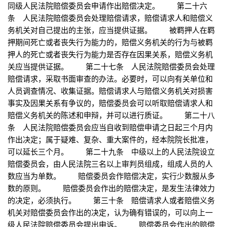
同级人民法院赔偿委员会申请作出赔偿决定。 第二十六
条 人民法院赔偿委员会处理赔偿请求，赔偿请求人和赔偿义
务机关对自己提出的主张，应当提供证据。 被羁押人在羁
押期间死亡或者丧失行为能力的，赔偿义务机关的行为与被羁
押人的死亡或者丧失行为能力是否存在因果关系，赔偿义务机
关应当提供证据。 第二十七条 人民法院赔偿委员会处理
赔偿请求，采取书面审查的办法。必要时，可以向有关单位和
人员调查情况、收集证据。赔偿请求人与赔偿义务机关对损害
事实及因果关系有争议的，赔偿委员会可以听取赔偿请求人和
赔偿义务机关的陈述和申辩，并可以进行质证。 第二十八
条 人民法院赔偿委员会应当自收到赔偿申请之日起三个月内
作出决定；属于疑难、复杂、重大案件的，经本院院长批准，
可以延长三个月。 第二十九条 中级以上的人民法院设立
赔偿委员会，由人民法院三名以上审判员组成，组成人员的人
数应当为单数。 赔偿委员会作赔偿决定，实行少数服从多
数的原则。 赔偿委员会作出的赔偿决定，是发生法律效力
的决定，必须执行。 第三十条 赔偿请求人或者赔偿义务
机关对赔偿委员会作出的决定，认为确有错误的，可以向上一
级人民法院赔偿委员会提出申诉。 赔偿委员会作出的赔偿