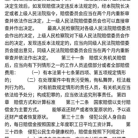
决定生效后，如发现赔偿决定违反本法规定的，经本院院长决
定或者上级人民法院指令，赔偿委员会应当在两个月内重新审
查并依法作出决定，上一级人民法院赔偿委员会也可以直接审
查并作出决定。 最高人民检察院对各级人民法院赔偿委员
会作出的决定，上级人民检察院对下级人民法院赔偿委员会作
出的决定，发现违反本法规定的，应当向同级人民法院赔偿委
员会提出意见，同级人民法院赔偿委员会应当在两个月内重新
审查并依法作出决定。 第三十一条 赔偿义务机关赔偿
后，应当向有下列情形之一的工作人员追偿部分或者全部赔偿
费用： （一）有本法第十七条第四项、第五项规定情形
的； （二）在处理案件中有贪污受贿，徇私舞弊，枉法裁
判行为的。 对有前款规定情形的责任人员，有关机关应当
依法给予处分；构成犯罪的，应当依法追究刑事责任。 第四
章 赔偿方式和计算标准 第三十二条 国家赔偿以支付赔
偿金为主要方式。 能够返还财产或者恢复原状的，予以返
还财产或者恢复原状。 第三十三条 侵犯公民人身自由
的，每日赔偿金按照国家上年度职工日平均工资计算。 第
三十四条 侵犯公民生命健康权的，赔偿金按照下列规定计