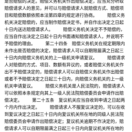
是否赔偿的决定。赔偿义务机关作出赔偿决定，应当充分听取
赔偿请求人的意见，并可以与赔偿请求人就赔偿方式、赔偿项
目和赔偿数额依照本法第四章的规定进行协商。 赔偿义务
机关决定赔偿的，应当制作赔偿决定书，并自作出决定之日起
十日内送达赔偿请求人。 赔偿义务机关决定不予赔偿的，
应当自作出决定之日起十日内书面通知赔偿请求人，并说明不
予赔偿的理由。 第二十四条 赔偿义务机关在规定期限内
未作出是否赔偿的决定，赔偿请求人可以自期限届满之日起三
十日内向赔偿义务机关的上一级机关申请复议。 赔偿请求
人对赔偿的方式、项目、数额有异议的，或者赔偿义务机关作
出不予赔偿决定的，赔偿请求人可以自赔偿义务机关作出赔偿
或者不予赔偿决定之日起三十日内，向赔偿义务机关的上一级
机关申请复议。 赔偿义务机关是人民法院的，赔偿请求人
可以依照本条规定向其上一级人民法院赔偿委员会申请作出赔
偿决定。 第二十五条 复议机关应当自收到申请之日起两
个月内作出决定。 赔偿请求人不服复议决定的，可以在收
到复议决定之日起三十日内向复议机关所在地的同级人民法院
赔偿委员会申请作出赔偿决定；复议机关逾期不作决定的，赔
偿请求人可以自期限届满之日起三十日内向复议机关所在地的