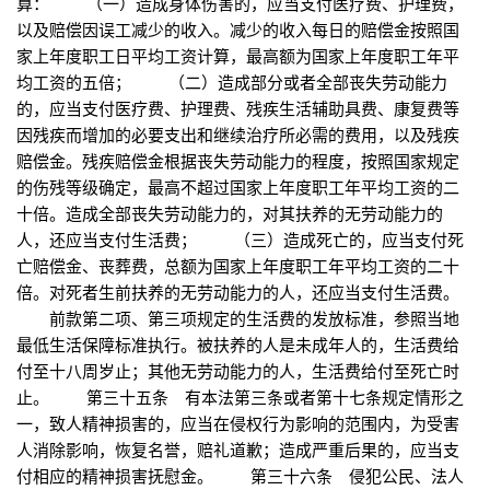
算： （一）造成身体伤害的，应当支付医疗费、护理费，
以及赔偿因误工减少的收入。减少的收入每日的赔偿金按照国
家上年度职工日平均工资计算，最高额为国家上年度职工年平
均工资的五倍； （二）造成部分或者全部丧失劳动能力
的，应当支付医疗费、护理费、残疾生活辅助具费、康复费等
因残疾而增加的必要支出和继续治疗所必需的费用，以及残疾
赔偿金。残疾赔偿金根据丧失劳动能力的程度，按照国家规定
的伤残等级确定，最高不超过国家上年度职工年平均工资的二
十倍。造成全部丧失劳动能力的，对其扶养的无劳动能力的
人，还应当支付生活费； （三）造成死亡的，应当支付死
亡赔偿金、丧葬费，总额为国家上年度职工年平均工资的二十
倍。对死者生前扶养的无劳动能力的人，还应当支付生活费。
前款第二项、第三项规定的生活费的发放标准，参照当地
最低生活保障标准执行。被扶养的人是未成年人的，生活费给
付至十八周岁止；其他无劳动能力的人，生活费给付至死亡时
止。 第三十五条 有本法第三条或者第十七条规定情形之
一，致人精神损害的，应当在侵权行为影响的范围内，为受害
人消除影响，恢复名誉，赔礼道歉；造成严重后果的，应当支
付相应的精神损害抚慰金。 第三十六条 侵犯公民、法人