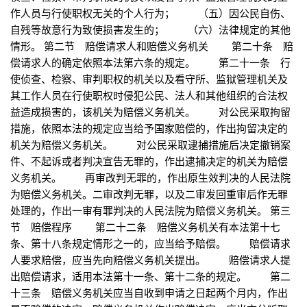
作人员与行使职权无关的个人行为； （五）因公民自伤、
自残等故意行为致使损害发生的； （六）法律规定的其他
情形。 第二节 赔偿请求人和赔偿义务机关 第二十条 赔
偿请求人的确定依照本法第六条的规定。 第二十一条 行
使侦查、检察、审判职权的机关以及看守所、监狱管理机关及
其工作人员在行使职权时侵犯公民、法人和其他组织的合法权
益造成损害的，该机关为赔偿义务机关。 对公民采取拘留
措施，依照本法的规定应当给予国家赔偿的，作出拘留决定的
机关为赔偿义务机关。 对公民采取逮捕措施后决定撤销案
件、不起诉或者判决宣告无罪的，作出逮捕决定的机关为赔偿
义务机关。 再审改判无罪的，作出原生效判决的人民法院
为赔偿义务机关。二审改判无罪，以及二审发回重审后作无罪
处理的，作出一审有罪判决的人民法院为赔偿义务机关。 第三
节 赔偿程序 第二十二条 赔偿义务机关有本法第十七
条、第十八条规定情形之一的，应当给予赔偿。 赔偿请求
人要求赔偿，应当先向赔偿义务机关提出。 赔偿请求人提
出赔偿请求，适用本法第十一条、第十二条的规定。 第二
十三条 赔偿义务机关应当自收到申请之日起两个月内，作出