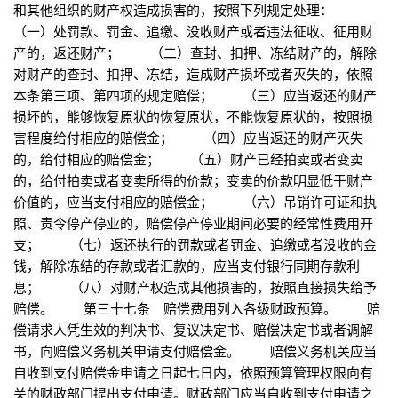
和其他组织的财产权造成损害的，按照下列规定处理：
（一）处罚款、罚金、追缴、没收财产或者违法征收、征用财
产的，返还财产； （二）查封、扣押、冻结财产的，解除
对财产的查封、扣押、冻结，造成财产损坏或者灭失的，依照
本条第三项、第四项的规定赔偿； （三）应当返还的财产
损坏的，能够恢复原状的恢复原状，不能恢复原状的，按照损
害程度给付相应的赔偿金； （四）应当返还的财产灭失
的，给付相应的赔偿金； （五）财产已经拍卖或者变卖
的，给付拍卖或者变卖所得的价款；变卖的价款明显低于财产
价值的，应当支付相应的赔偿金； （六）吊销许可证和执
照、责令停产停业的，赔偿停产停业期间必要的经常性费用开
支； （七）返还执行的罚款或者罚金、追缴或者没收的金
钱，解除冻结的存款或者汇款的，应当支付银行同期存款利
息； （八）对财产权造成其他损害的，按照直接损失给予
赔偿。 第三十七条 赔偿费用列入各级财政预算。 赔
偿请求人凭生效的判决书、复议决定书、赔偿决定书或者调解
书，向赔偿义务机关申请支付赔偿金。 赔偿义务机关应当
自收到支付赔偿金申请之日起七日内，依照预算管理权限向有
关的财政部门提出支付申请。财政部门应当自收到支付申请之