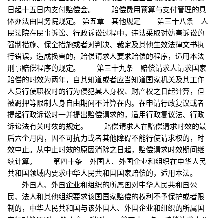
日起十五日内支付赔偿金。 赔偿费用预算与支付管理的具
体办法由国务院规定。 第五章 其他规定 第三十八条 人
民法院在民事诉讼、行政诉讼过程中，违法采取对妨害诉讼的
强制措施、保全措施或者对判决、裁定及其他生效法律文书执
行错误，造成损害的，赔偿请求人要求赔偿的程序，适用本法
刑事赔偿程序的规定。 第三十九条 赔偿请求人请求国家
赔偿的时效为两年，自其知道或者应当知道国家机关及其工作
人员行使职权时的行为侵犯其人身权、财产权之日起计算，但
被羁押等限制人身自由期间不计算在内。在申请行政复议或者
提起行政诉讼时一并提出赔偿请求的，适用行政复议法、行政
诉讼法有关时效的规定。 赔偿请求人在赔偿请求时效的最
后六个月内，因不可抗力或者其他障碍不能行使请求权的，时
效中止。从中止时效的原因消除之日起，赔偿请求时效期间继
续计算。 第四十条 外国人、外国企业和组织在中华人民
共和国领域内要求中华人民共和国国家赔偿的，适用本法。
外国人、外国企业和组织的所属国对中华人民共和国公
民、法人和其他组织要求该国国家赔偿的权利不予保护或者限
制的，中华人民共和国与该外国人、外国企业和组织的所属国