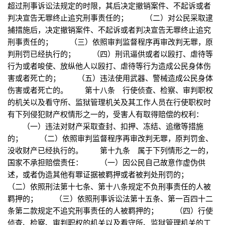
超过刑事诉讼法规定的时限，其后决定撤销案件、不起诉或者
判决宣告无罪终止追究刑事责任的； （二）对公民采取逮
捕措施后，决定撤销案件、不起诉或者判决宣告无罪终止追究
刑事责任的； （三）依照审判监督程序再审改判无罪，原
判刑罚已经执行的； （四）刑讯逼供或者以殴打、虐待等
行为或者唆使、放纵他人以殴打、虐待等行为造成公民身体伤
害或者死亡的； （五）违法使用武器、警械造成公民身体
伤害或者死亡的。 第十八条 行使侦查、检察、审判职权
的机关以及看守所、监狱管理机关及其工作人员在行使职权时
有下列侵犯财产权情形之一的，受害人有取得赔偿的权利：
（一）违法对财产采取查封、扣押、冻结、追缴等措施
的； （二）依照审判监督程序再审改判无罪，原判罚金、
没收财产已经执行的。 第十九条 属于下列情形之一的，
国家不承担赔偿责任： （一）因公民自己故意作虚伪供
述，或者伪造其他有罪证据被羁押或者被判处刑罚的；
（二）依照刑法第十七条、第十八条规定不负刑事责任的人被
羁押的； （三）依照刑事诉讼法第十五条、第一百四十二
条第二款规定不追究刑事责任的人被羁押的； （四）行使
侦查、检察、审判职权的机关以及看守所、监狱管理机关的工