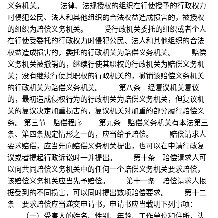
义务机关。 法律、法规授权的组织在行使授予的行政权力
时侵犯公民、法人和其他组织的合法权益造成损害的，被授权
的组织为赔偿义务机关。 受行政机关委托的组织或者个人
在行使受委托的行政权力时侵犯公民、法人和其他组织的合法
权益造成损害的，委托的行政机关为赔偿义务机关。 赔偿
义务机关被撤销的，继续行使其职权的行政机关为赔偿义务机
关；没有继续行使其职权的行政机关的，撤销该赔偿义务机关
的行政机关为赔偿义务机关。 第八条 经复议机关复议
的，最初造成侵权行为的行政机关为赔偿义务机关，但复议机
关的复议决定加重损害的，复议机关对加重的部分履行赔偿义
务。 第三节 赔偿程序 第九条 赔偿义务机关有本法第三
条、第四条规定情形之一的，应当给予赔偿。 赔偿请求人
要求赔偿，应当先向赔偿义务机关提出，也可以在申请行政复
议或者提起行政诉讼时一并提出。 第十条 赔偿请求人可
以向共同赔偿义务机关中的任何一个赔偿义务机关要求赔偿，
该赔偿义务机关应当先予赔偿。 第十一条 赔偿请求人根
据受到的不同损害，可以同时提出数项赔偿要求。 第十二
条 要求赔偿应当递交申请书，申请书应当载明下列事项：
（一）受害人的姓名、性别、年龄、工作单位和住所，法