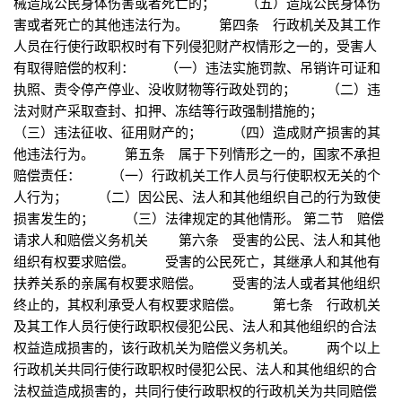
械造成公民身体伤害或者死亡的； （五）造成公民身体伤
害或者死亡的其他违法行为。 第四条 行政机关及其工作
人员在行使行政职权时有下列侵犯财产权情形之一的，受害人
有取得赔偿的权利： （一）违法实施罚款、吊销许可证和
执照、责令停产停业、没收财物等行政处罚的； （二）违
法对财产采取查封、扣押、冻结等行政强制措施的；
（三）违法征收、征用财产的； （四）造成财产损害的其
他违法行为。 第五条 属于下列情形之一的，国家不承担
赔偿责任： （一）行政机关工作人员与行使职权无关的个
人行为； （二）因公民、法人和其他组织自己的行为致使
损害发生的； （三）法律规定的其他情形。 第二节 赔偿
请求人和赔偿义务机关 第六条 受害的公民、法人和其他
组织有权要求赔偿。 受害的公民死亡，其继承人和其他有
扶养关系的亲属有权要求赔偿。 受害的法人或者其他组织
终止的，其权利承受人有权要求赔偿。 第七条 行政机关
及其工作人员行使行政职权侵犯公民、法人和其他组织的合法
权益造成损害的，该行政机关为赔偿义务机关。 两个以上
行政机关共同行使行政职权时侵犯公民、法人和其他组织的合
法权益造成损害的，共同行使行政职权的行政机关为共同赔偿